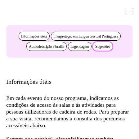
Saltar para conteudo
Acessibilidade
Informações úteis
Interpretação em Língua Gestual Portuguesa
Audiodescrição e braille
Legendagem
Sugestões
Informações úteis
Em cada evento do nosso programa, indicamos as
condições de acesso às salas e às atividades para
pessoas utilizadoras de cadeira de rodas. Para preparar
a sua visita, recomendamos a consulta dos
percursos
acessíveis
abaixo.