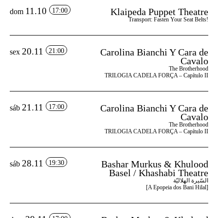
11.10
Klaipeda Puppet Theatre
17:00
dom
Transport: Fasten Your Seat Belts!
20.11
Carolina Bianchi Y Cara de
21:00
sex
Cavalo
The Brotherhood
TRILOGIA CADELA FORÇA – Capítulo II
21.11
Carolina Bianchi Y Cara de
17:00
sáb
Cavalo
The Brotherhood
TRILOGIA CADELA FORÇA – Capítulo II
28.11
Bashar Murkus & Khulood
19:30
sáb
Basel / Khashabi Theatre
السّيرة الهلاليّة
[A Epopeia dos Bani Hilal]