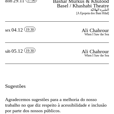
29.11
Bashar Murkus & Khulood
17:00
dom
Basel / Khashabi Theatre
السّيرة الهلاليّة
[A Epopeia dos Bani Hilal]
04.12
Ali Chahrour
19:30
sex
When I Saw the Sea
05.12
Ali Chahrour
19:30
sáb
When I Saw the Sea
Sugestões
Agradecemos sugestões para a melhoria do nosso
trabalho no que diz respeito à acessibilidade e inclusão
por parte dos nossos públicos.