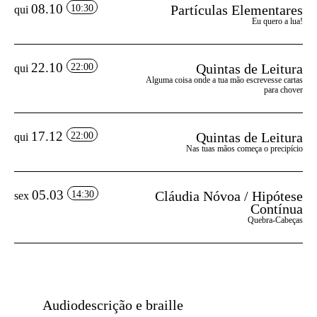
08.10
Partículas Elementares
10:30
qui
Eu quero a lua!
22.10
Quintas de Leitura
22:00
qui
Alguma coisa onde a tua mão escrevesse cartas
para chover
17.12
Quintas de Leitura
22:00
qui
Nas tuas mãos começa o precipício
05.03
Cláudia Nóvoa / Hipótese
14:30
sex
Contínua
Quebra-Cabeças
Audiodescrição e braille