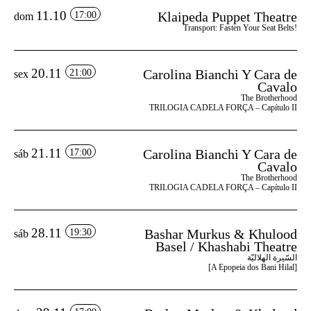
11.10
Klaipeda Puppet Theatre
17:00
dom
Transport: Fasten Your Seat Belts!
20.11
Carolina Bianchi Y Cara de
21:00
sex
Cavalo
The Brotherhood
TRILOGIA CADELA FORÇA – Capítulo II
21.11
Carolina Bianchi Y Cara de
17:00
sáb
Cavalo
The Brotherhood
TRILOGIA CADELA FORÇA – Capítulo II
28.11
Bashar Murkus & Khulood
19:30
sáb
Basel / Khashabi Theatre
السّيرة الهلاليّة
[A Epopeia dos Bani Hilal]