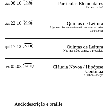
08.10
Partículas Elementares
10:30
qui
Eu quero a lua!
22.10
Quintas de Leitura
22:00
qui
Alguma coisa onde a tua mão escrevesse cartas
para chover
17.12
Quintas de Leitura
22:00
qui
Nas tuas mãos começa o precipício
05.03
Cláudia Nóvoa / Hipótese
14:30
sex
Contínua
Quebra-Cabeças
Audiodescrição e braille