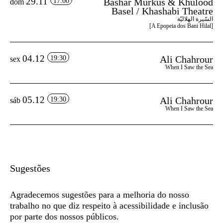
29.11
Bashar Murkus & Khulood
17:00
dom
Basel / Khashabi Theatre
السّيرة الهلاليّة
[A Epopeia dos Bani Hilal]
04.12
Ali Chahrour
19:30
sex
When I Saw the Sea
05.12
Ali Chahrour
19:30
sáb
When I Saw the Sea
Sugestões
Agradecemos sugestões para a melhoria do nosso
trabalho no que diz respeito à acessibilidade e inclusão
por parte dos nossos públicos.