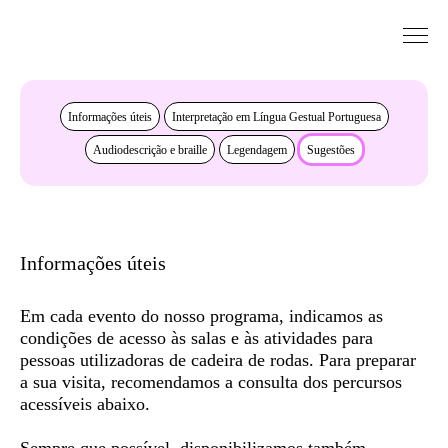
Saltar para conteudo
Acessibilidade
Informações úteis
Interpretação em Língua Gestual Portuguesa
Audiodescrição e braille
Legendagem
Sugestões
Informações úteis
Em cada evento do nosso programa, indicamos as
condições de acesso às salas e às atividades para
pessoas utilizadoras de cadeira de rodas. Para preparar
a sua visita, recomendamos a consulta dos
percursos
acessíveis
abaixo.