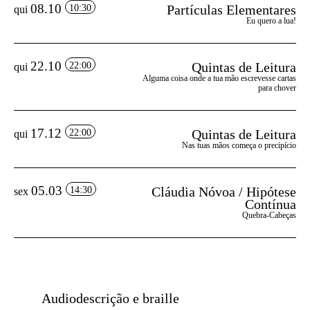
08.10
Partículas Elementares
10:30
qui
Eu quero a lua!
22.10
Quintas de Leitura
22:00
qui
Alguma coisa onde a tua mão escrevesse cartas
para chover
17.12
Quintas de Leitura
22:00
qui
Nas tuas mãos começa o precipício
05.03
Cláudia Nóvoa / Hipótese
14:30
sex
Contínua
Quebra-Cabeças
Audiodescrição e braille