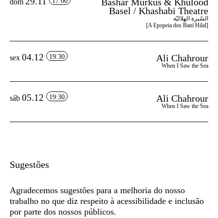
29.11
Bashar Murkus & Khulood
17:00
dom
Basel / Khashabi Theatre
السّيرة الهلاليّة
[A Epopeia dos Bani Hilal]
04.12
Ali Chahrour
19:30
sex
When I Saw the Sea
05.12
Ali Chahrour
19:30
sáb
When I Saw the Sea
Sugestões
Agradecemos sugestões para a melhoria do nosso
trabalho no que diz respeito à acessibilidade e inclusão
por parte dos nossos públicos.