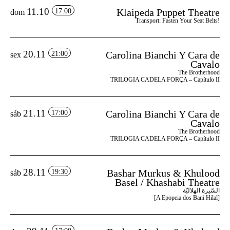
11.10
Klaipeda Puppet Theatre
17:00
dom
Transport: Fasten Your Seat Belts!
20.11
Carolina Bianchi Y Cara de
21:00
sex
Cavalo
The Brotherhood
TRILOGIA CADELA FORÇA – Capítulo II
21.11
Carolina Bianchi Y Cara de
17:00
sáb
Cavalo
The Brotherhood
TRILOGIA CADELA FORÇA – Capítulo II
28.11
Bashar Murkus & Khulood
19:30
sáb
Basel / Khashabi Theatre
السّيرة الهلاليّة
[A Epopeia dos Bani Hilal]