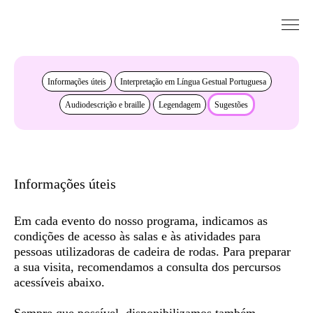
Saltar para conteudo
Acessibilidade
Informações úteis
Interpretação em Língua Gestual Portuguesa
Audiodescrição e braille
Legendagem
Sugestões
Informações úteis
Em cada evento do nosso programa, indicamos as
condições de acesso às salas e às atividades para
pessoas utilizadoras de cadeira de rodas. Para preparar
a sua visita, recomendamos a consulta dos
percursos
acessíveis
abaixo.