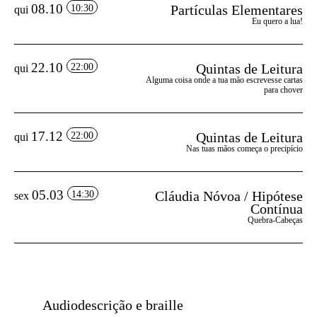
08.10
Partículas Elementares
10:30
qui
Eu quero a lua!
22.10
Quintas de Leitura
22:00
qui
Alguma coisa onde a tua mão escrevesse cartas
para chover
17.12
Quintas de Leitura
22:00
qui
Nas tuas mãos começa o precipício
05.03
Cláudia Nóvoa / Hipótese
14:30
sex
Contínua
Quebra-Cabeças
Audiodescrição e braille