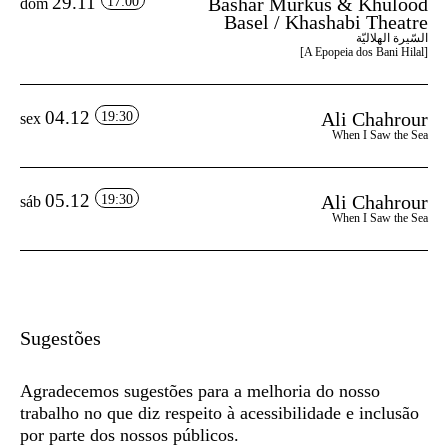
29.11
Bashar Murkus & Khulood
17:00
dom
Basel / Khashabi Theatre
السّيرة الهلاليّة
[A Epopeia dos Bani Hilal]
04.12
Ali Chahrour
19:30
sex
When I Saw the Sea
05.12
Ali Chahrour
19:30
sáb
When I Saw the Sea
Sugestões
Agradecemos sugestões para a melhoria do nosso
trabalho no que diz respeito à acessibilidade e inclusão
por parte dos nossos públicos.