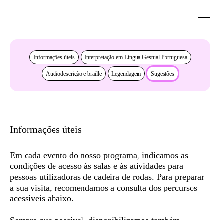
Saltar para conteudo
Acessibilidade
Informações úteis
Interpretação em Língua Gestual Portuguesa
Audiodescrição e braille
Legendagem
Sugestões
Informações úteis
Em cada evento do nosso programa, indicamos as
condições de acesso às salas e às atividades para
pessoas utilizadoras de cadeira de rodas. Para preparar
a sua visita, recomendamos a consulta dos
percursos
acessíveis
abaixo.