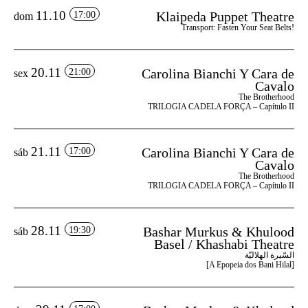
11.10
Klaipeda Puppet Theatre
17:00
dom
Transport: Fasten Your Seat Belts!
20.11
Carolina Bianchi Y Cara de
21:00
sex
Cavalo
The Brotherhood
TRILOGIA CADELA FORÇA – Capítulo II
21.11
Carolina Bianchi Y Cara de
17:00
sáb
Cavalo
The Brotherhood
TRILOGIA CADELA FORÇA – Capítulo II
28.11
Bashar Murkus & Khulood
19:30
sáb
Basel / Khashabi Theatre
السّيرة الهلاليّة
[A Epopeia dos Bani Hilal]