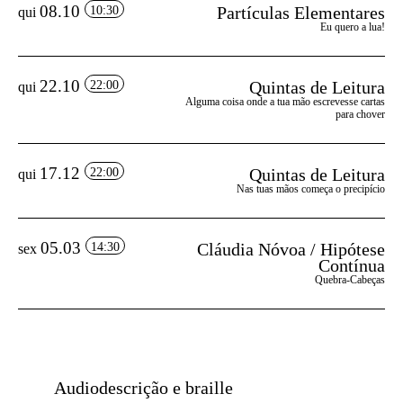
08.10
Partículas Elementares
10:30
qui
Eu quero a lua!
22.10
Quintas de Leitura
22:00
qui
Alguma coisa onde a tua mão escrevesse cartas
para chover
17.12
Quintas de Leitura
22:00
qui
Nas tuas mãos começa o precipício
05.03
Cláudia Nóvoa / Hipótese
14:30
sex
Contínua
Quebra-Cabeças
Audiodescrição e braille