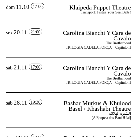
11.10
Klaipeda Puppet Theatre
17:00
dom
Transport: Fasten Your Seat Belts!
20.11
Carolina Bianchi Y Cara de
21:00
sex
Cavalo
The Brotherhood
TRILOGIA CADELA FORÇA – Capítulo II
21.11
Carolina Bianchi Y Cara de
17:00
sáb
Cavalo
The Brotherhood
TRILOGIA CADELA FORÇA – Capítulo II
28.11
Bashar Murkus & Khulood
19:30
sáb
Basel / Khashabi Theatre
السّيرة الهلاليّة
[A Epopeia dos Bani Hilal]