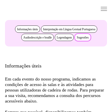
Saltar para conteudo
Acessibilidade
Informações úteis
Interpretação em Língua Gestual Portuguesa
Audiodescrição e braille
Legendagem
Sugestões
Informações úteis
Em cada evento do nosso programa, indicamos as
condições de acesso às salas e às atividades para
pessoas utilizadoras de cadeira de rodas. Para preparar
a sua visita, recomendamos a consulta dos
percursos
acessíveis
abaixo.