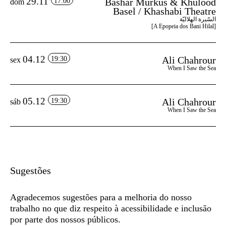
29.11
Bashar Murkus & Khulood
17:00
dom
Basel / Khashabi Theatre
السّيرة الهلاليّة
[A Epopeia dos Bani Hilal]
04.12
Ali Chahrour
19:30
sex
When I Saw the Sea
05.12
Ali Chahrour
19:30
sáb
When I Saw the Sea
Sugestões
Agradecemos sugestões para a melhoria do nosso
trabalho no que diz respeito à acessibilidade e inclusão
por parte dos nossos públicos.