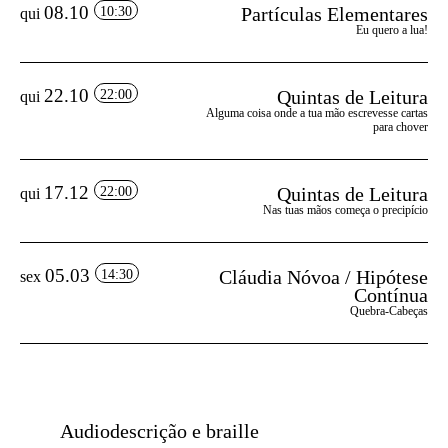
08.10
Partículas Elementares
10:30
qui
Eu quero a lua!
22.10
Quintas de Leitura
22:00
qui
Alguma coisa onde a tua mão escrevesse cartas
para chover
17.12
Quintas de Leitura
22:00
qui
Nas tuas mãos começa o precipício
05.03
Cláudia Nóvoa / Hipótese
14:30
sex
Contínua
Quebra-Cabeças
Audiodescrição e braille