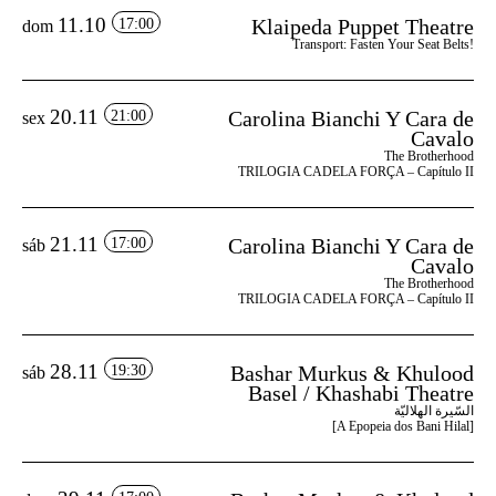
11.10
Klaipeda Puppet Theatre
17:00
dom
Transport: Fasten Your Seat Belts!
20.11
Carolina Bianchi Y Cara de
21:00
sex
Cavalo
The Brotherhood
TRILOGIA CADELA FORÇA – Capítulo II
21.11
Carolina Bianchi Y Cara de
17:00
sáb
Cavalo
The Brotherhood
TRILOGIA CADELA FORÇA – Capítulo II
28.11
Bashar Murkus & Khulood
19:30
sáb
Basel / Khashabi Theatre
السّيرة الهلاليّة
[A Epopeia dos Bani Hilal]