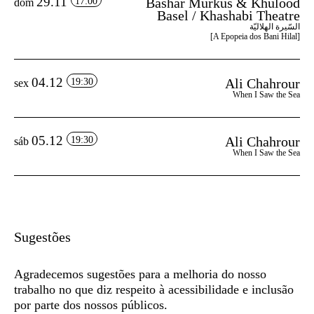
29.11
Bashar Murkus & Khulood
17:00
dom
Basel / Khashabi Theatre
السّيرة الهلاليّة
[A Epopeia dos Bani Hilal]
04.12
Ali Chahrour
19:30
sex
When I Saw the Sea
05.12
Ali Chahrour
19:30
sáb
When I Saw the Sea
Sugestões
Agradecemos sugestões para a melhoria do nosso
trabalho no que diz respeito à acessibilidade e inclusão
por parte dos nossos públicos.