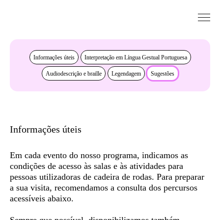
Saltar para conteudo
Acessibilidade
Informações úteis
Interpretação em Língua Gestual Portuguesa
Audiodescrição e braille
Legendagem
Sugestões
Informações úteis
Em cada evento do nosso programa, indicamos as
condições de acesso às salas e às atividades para
pessoas utilizadoras de cadeira de rodas. Para preparar
a sua visita, recomendamos a consulta dos
percursos
acessíveis
abaixo.