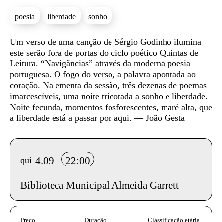
poesia
liberdade
sonho
Sinopse
Um verso de uma canção de Sérgio Godinho ilumina
este serão fora de portas do ciclo poético Quintas de
Leitura. “Navigâncias” através da moderna poesia
portuguesa. O fogo do verso, a palavra apontada ao
coração. Na ementa da sessão, três dezenas de poemas
imarcescíveis, uma noite tricotada a sonho e liberdade.
Noite fecunda, momentos fosforescentes, maré alta, que
a liberdade está a passar por aqui. — João Gesta
Info sobre horário e bilhetes
4.09
22:00
qui
Biblioteca Municipal Almeida Garrett
InformaÃ§Ã£o adicional
Preço
Duração
Classificação etária