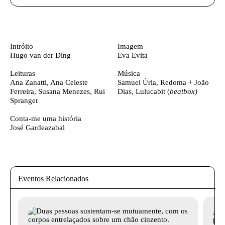
Ficha técnica
Texto biografia autores
Intróito
Imagem
Hugo van der Ding
Eva Evita
Leituras
Música
Ana Zanatti, Ana Celeste
Samuel Úria, Redoma + João
Ferreira, Susana Menezes, Rui
Dias,
Lulucabit (
beatbox)
Spranger
Conta-me uma história
José Gardeazabal
Eventos Relacionados