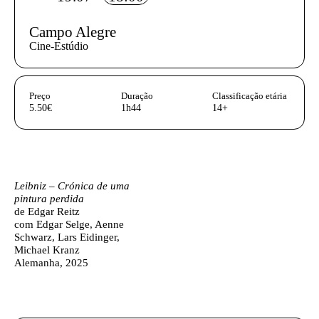
Campo Alegre
Cine-Estúdio
InformaÃ§Ã£o adicional
Preço
Duração
Classificação etária
5.50€
1h44
14+
Ficha técnica
Texto biografia autores
Leibniz – Crónica de uma
pintura perdida
de Edgar Reitz
com Edgar Selge, Aenne
Schwarz, Lars Eidinger,
Michael Kranz
Alemanha, 2025