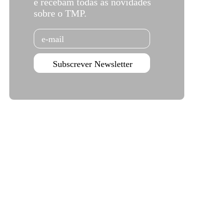
e recebam todas as novidades
sobre o TMP.
Email
Subscrever Newsletter
Teatro Campo Alegre
Rua das Estrelas
4150-762 Porto
+351 226 063 000
geral.tmp@agoraporto.pt