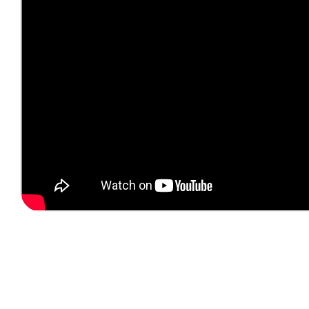
© João
Octávio
Peixoto/TMP