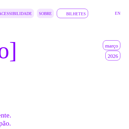
EN
ACESSIBILIDADE
SOBRE
BILHETES
o]
março
2026
nte.
pão.