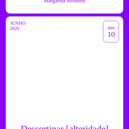
Margarida Montenÿ
JUNHO
qua
2026
10
Descortinar [alteridade]