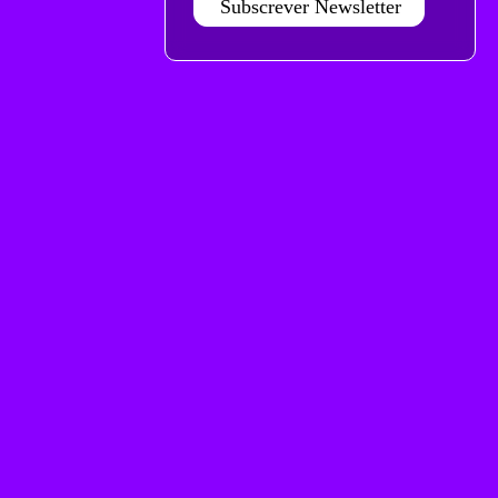
Subscrever Newsletter
Agenda Jan - Jun 26
Subscrever
Teatro Rivoli
Teatro Campo Alegre
Praça D. João I
Rua das Estrelas
4000-295 Porto
4150-762 Porto
+351 223 392 201
+351 226 063 000
geral.tmp@agoraporto.pt
geral.tmp@agoraporto.pt
Apoios e parcerias
Política de Privacidade
Política de Cookies