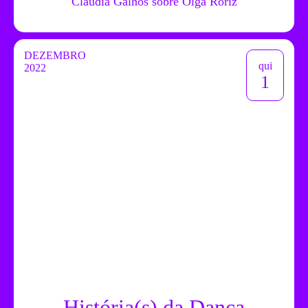
Cláudia Galhós sobre Olga Roriz
DEZEMBRO
qui
2022
1
História(s) da Dança