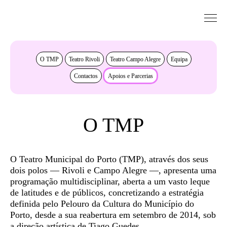
Saltar para conteudo
Sobre
O TMP
Teatro Rivoli
Teatro Campo Alegre
Equipa
Contactos
Apoios e Parcerias
O TMP
O Teatro Municipal do Porto (TMP), através dos seus
dois polos — Rivoli e Campo Alegre —, apresenta uma
programação multidisciplinar, aberta a um vasto leque
de latitudes e de públicos, concretizando a estratégia
definida pelo Pelouro da Cultura do Município do
Porto, desde a sua reabertura em setembro de 2014, sob
a direção artística de Tiago Guedes.