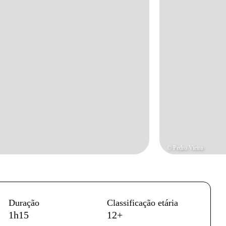
© Pedro Vieira
Duração
Classificação etária
1h15
12+