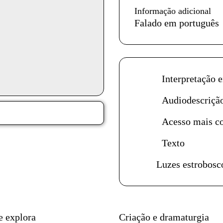
Informação adicional
Falado em português
Acessibilidades do es
Interpretação 
Audiodescriçã
Acesso mais c
Texto
Luzes estrobosc
Ficha técnica
e explora
Criação e dramaturgia