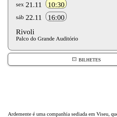
21.11
10:30
sex
22.11
16:00
sáb
Rivoli
Palco do Grande Auditório
BILHETES
Texto biografia autores
Ardemente
é uma companhia sediada em Viseu, qu