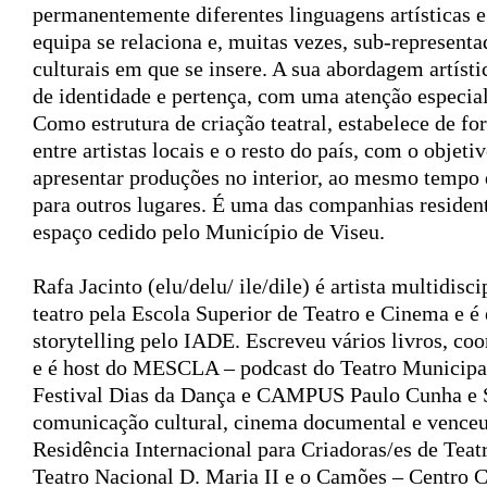
permanentemente diferentes linguagens artísticas e
equipa se relaciona e, muitas vezes, sub-represent
culturais em que se insere. A sua abordagem artíst
de identidade e pertença, com uma atenção especial
Como estrutura de criação teatral, estabelece de f
entre artistas locais e o resto do país, com o objet
apresentar produções no interior, ao mesmo tempo 
para outros lugares. É uma das companhias residen
espaço cedido pelo Município de Viseu.
Rafa Jacinto
(elu/delu/ ile/dile) é artista multidisc
teatro pela Escola Superior de Teatro e Cinema e é
storytelling pelo IADE. Escreveu vários livros, coo
e é host do MESCLA – podcast do Teatro Municipa
Festival Dias da Dança e CAMPUS Paulo Cunha e S
comunicação cultural, cinema documental e venceu 
Residência Internacional para Criadoras/es de Teat
Teatro Nacional D. Maria II e o Camões – Centro Cu