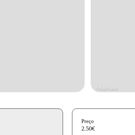
© Pedro Vieira
InformaÃ§Ã£o adicional
Preço
2.50€