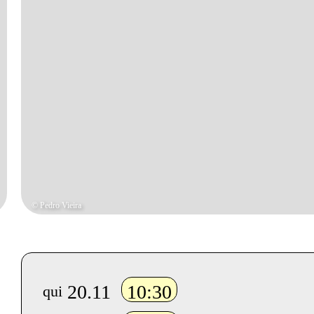
© Pedro Vieira
Info sobre horário e bilhetes
20.11
10:30
qui