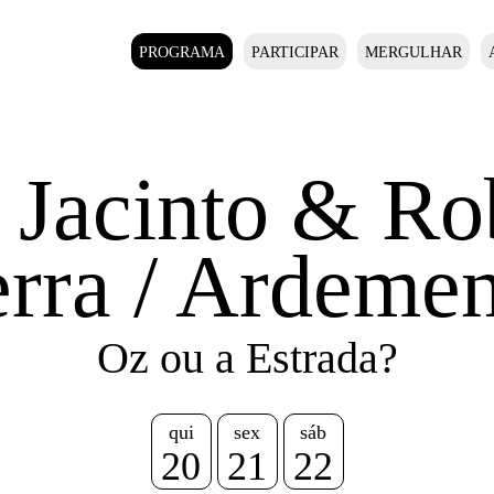
PROGRAMA
PARTICIPAR
MERGULHAR
 Jacinto & Ro
erra / Ardemen
Oz ou a Estrada?
qui
sex
sáb
20
21
22