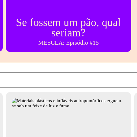
Se fossem um pão, qual
seriam?
MESCLA: Episódio #15