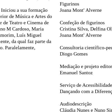
Figurinos
 Iniciou a sua formação
Joana Mont' Alverne
rior de Música e Artes do
or de Teatro e Cinema de
Confeção de figurinos
uno M Cardoso, Maria
Cristina Silva, Delfina Ol
 Amorim, Luís Miguel
Joana Mont' Alverne
nte, da qual faz parte da
o. Paralelamente,
Consultoria científico-p
Diogo Gomes
Mediação e projeto editor
Emanuel Santoz
Serviço de Acessibilida
Dançando com a Diferen
Audiodescrição
Cláudia Nunes e Nuno S