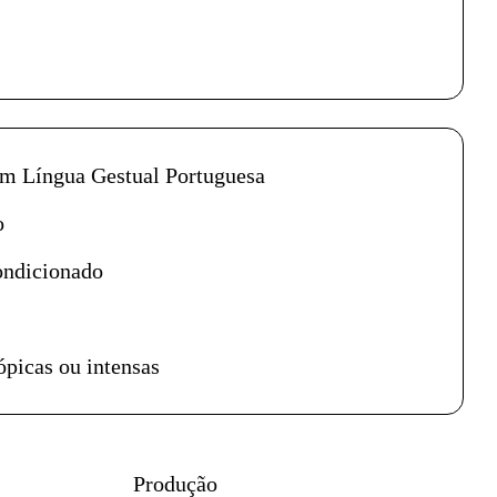
petáculo
em Língua Gestual Portuguesa
o
ondicionado
ópicas ou intensas
Produção