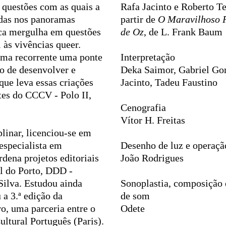
 questões com as quais a
Rafa Jacinto e Roberto Te
adas nos panoramas
partir de
O Maravilhoso F
ica mergulha em questões
de Oz
, de L. Frank Baum
 às vivências queer.
orma recorrente uma ponte
Interpretação
ivo de desenvolver e
Deka Saimor, Gabriel Go
que leva essas criações
Jacinto, Tadeu Faustino
tes do CCCV - Polo II,
Cenografia
Vítor H. Freitas
iplinar, licenciou-se em
 especialista em
Desenho de luz e operaçã
rdena projetos editoriais
João Rodrigues
l do Porto, DDD -
ilva. Estudou ainda
Sonoplastia, composição 
a 3.ª edição da
de som
ro, uma parceria entre o
Odete
ltural Português (Paris).