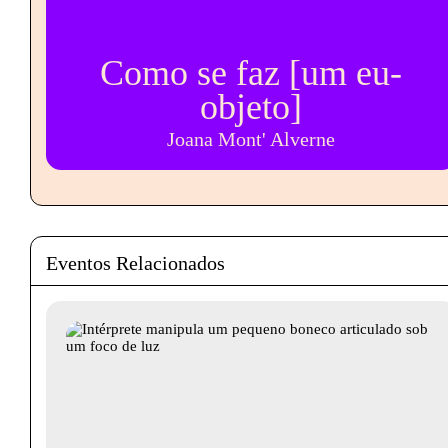
Como se faz [um eu-
objeto]
Joana Mont' Alverne
Eventos Relacionados