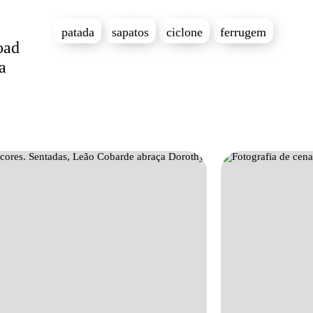
patada
sapatos
ciclone
ferrugem
oad
a