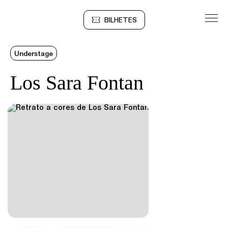
Saltar para conteudo
BILHETES
Sinopse
Understage
Los Sara Fontan