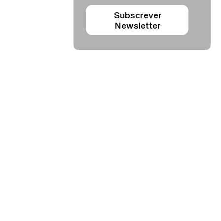
Subscrever
Newsletter
Agenda set - dez 2026
Subscrever
Teatro Rivoli
Teatro Campo Alegre
Praça D. João I
Rua das Estrelas
4000-295 Porto
4150-762 Porto
+351 223 392 201
+351 226 063 000
geral.tmp@agoraporto.pt
geral.tmp@agoraporto.pt
Apoios e parcerias
Política de Privacidade
Política de Cookies