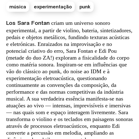
música
experimentação
punk
Sinopse
criam um universo sonoro
Los Sara Fontan
experimental, a partir de violino, bateria, sintetizadores,
pedais e objetos metálicos, fundindo texturas acústicas
e eletrónicas. Enraizados na improvisação e no
potencial criativo do erro, Sara Fontan e Edi Pou
(metade do duo ZA!) exploram a fisicalidade do corpo
como matéria sonora. Inspiram-se em influências que
vão do clássico ao punk, do noise ao IDM e à
experimentação eletroacústica, questionando
continuamente as convenções da composição, da
performance e das normas competitivas da indústria
musical. A sua verdadeira essência manifesta-se nas
atuações ao vivo — intensas, imprevisíveis e imersivas
— nas quais som e espaço interagem livremente. Sara
transforma o violino e os teclados em paisagens sonoras
através de processos eletroacústicos, enquanto Edi
converte a percussão em melodia, ampliando as