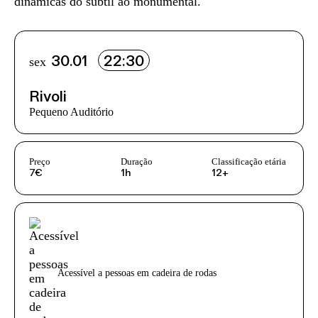
dinâmicas do subtil ao monumental.
Info sobre horário e bilhetes
sex
30.01
22:30
Rivoli
Pequeno Auditório
InformaÃ§Ã£o adicional
Preço
Duração
Classificação etária
7€
1h
12+
Acessibilidades do espetáculo
Acessível a pessoas em cadeira de rodas