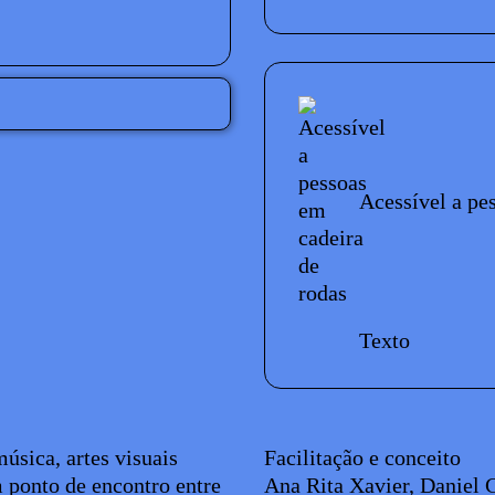
Acessibilidades do es
Acessível a pe
Texto
Ficha técnica
música, artes visuais
Facilitação e conceito
 ponto de encontro entre
Ana Rita Xavier, Daniel