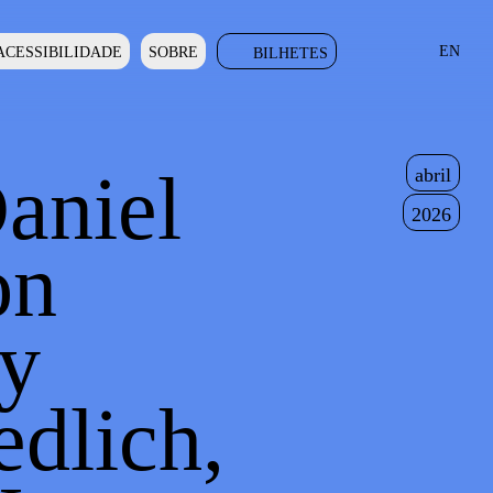
EN
ACESSIBILIDADE
SOBRE
BILHETES
aniel
abril
2026
on
y
edlich,