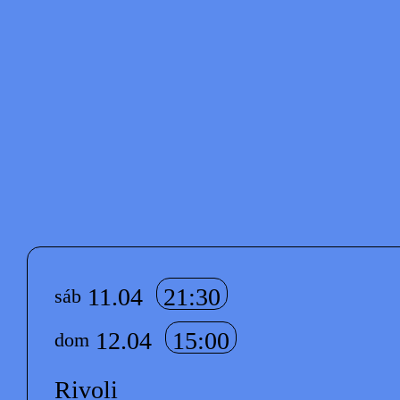
© Paulo
©
© Paulo
©
© Paulo
©
© Paulo
©
© Paulo
Pacheco
Maria
Pacheco
Leonardo
Pacheco
Maria
Pacheco
Leonardo
Pacheco
Vilaça
Rodrigues
Vilaça
Rodrigues
Info sobre horário e bilhetes
11.04
21:30
sáb
12.04
15:00
dom
Rivoli