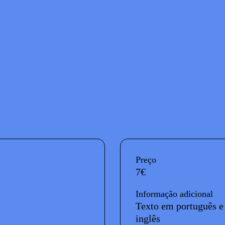
InformaÃ§Ã£o adicional
Preço
7€
Informação adicional
Texto em português e
inglês