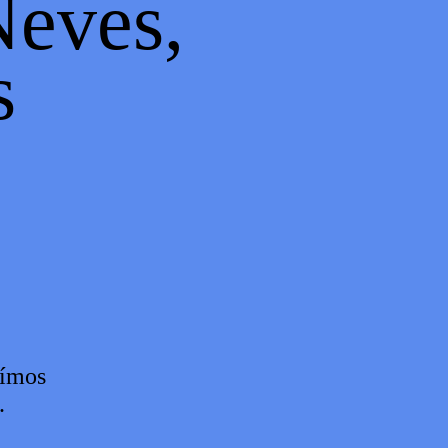
Neves,
s
uímos
.