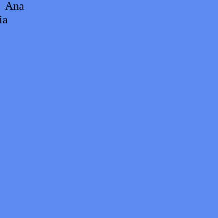
— Ana
ia