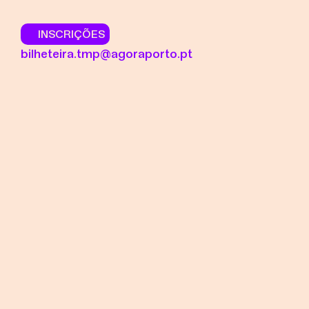
INSCRIÇÕES
bilheteira.tmp@agoraporto.pt
Agenda J
Subscre