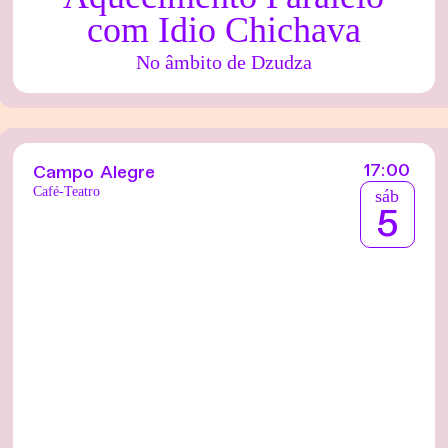
com Idio Chichava
No âmbito de Dzudza
17:00
Campo Alegre
Café-Teatro
sáb
5