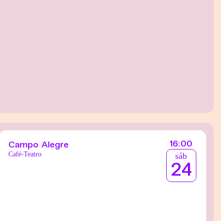
16:00
Campo Alegre
Café-Teatro
sáb
24