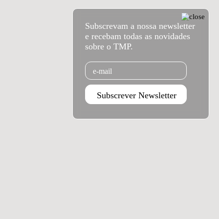
Subscrevam a nossa newsletter
e recebam todas as novidades
sobre o TMP.
Email
Subscrever Newsletter
Agenda set - dez 2026
Subscrever
Teatro Rivoli
Teatro Campo Alegre
Praça D. João I
Rua das Estrelas