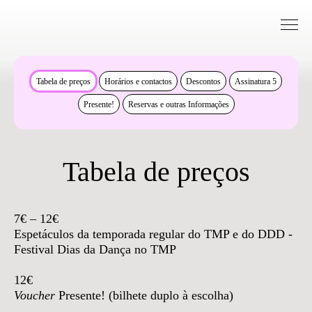
Saltar para conteudo
Bilheteira
Tabela de preços
Horários e contactos
Descontos
Assinatura 5
Presente!
Reservas e outras Informações
Tabela de preços
7€ – 12€
Espetáculos da temporada regular do TMP e do DDD -
Festival Dias da Dança no TMP
12€
Voucher
Presente! (bilhete duplo à escolha)