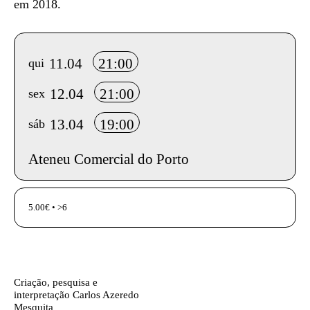
em 2018.
Info sobre horário e bilhetes
11.04
21:00
qui
12.04
21:00
sex
13.04
19:00
sáb
Ateneu Comercial do Porto
InformaÃ§Ã£o adicional
5.00€ • >6
Ficha técnica
Texto biografia autores
Criação, pesquisa e
interpretação
Carlos Azeredo
Mesquita