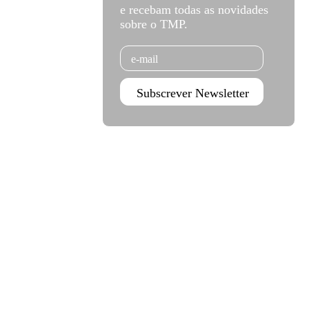
e recebam todas as novidades
sobre o TMP.
Email
Subscrever Newsletter
Agenda Jan - Jun 26
Subscrever
Teatro Rivoli
Teatro Campo Alegre
Praça D. João I
Rua das Estrelas
4000-295 Porto
4150-762 Porto
+351 223 392 201
+351 226 063 000
geral.tmp@agoraporto.pt
geral.tmp@agoraporto.pt